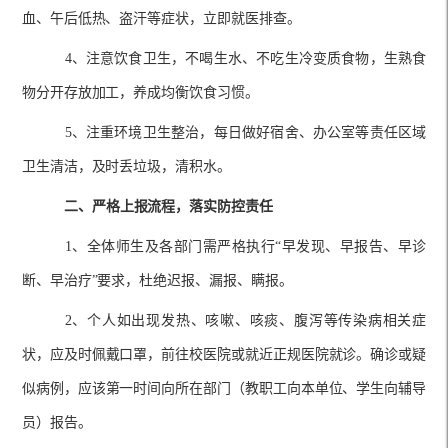
血、午后低热、盗汗等症状，立即就医排查。
4、注意饮食卫生，不喝生水、不吃生冷变质食物，生熟食
物分开存放加工，养成均衡饮食习惯。
5、注重环境卫生整治，每日做好宿舍、办公室等责任区域
卫生清洁，及时丢垃圾，清积水。
二、严格上报流程，落实防控责任
1、全体师生及各部门需严格执行“早发现、早报告、早诊
断、早治疗”要求，杜绝迟报、漏报、瞒报。
2、个人如出现发热、咳嗽、咳痰、腹泻等传染病相关症
状，应及时佩戴口罩，前往校医院或就近正规医院就诊。确诊或疑
似病例，应该第一时间向所在部门（教职工向本单位、学生向辅导
员）报告。