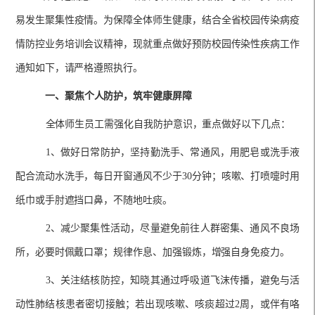
易发生聚集性疫情。为保障全体师生健康，结合全省校园传染病疫
情防控业务培训会议精神，现就重点做好预防校园传染性疾病工作
通知如下，请严格遵照执行。
一、聚焦个人防护，筑牢健康屏障
全体师生员工需强化自我防护意识，重点做好以下几点：
1、做好日常防护，坚持勤洗手、常通风，用肥皂或洗手液
配合流动水洗手，每日开窗通风不少于30分钟；咳嗽、打喷嚏时用
纸巾或手肘遮挡口鼻，不随地吐痰。
2、减少聚集性活动，尽量避免前往人群密集、通风不良场
所，必要时佩戴口罩；规律作息、加强锻炼，增强自身免疫力。
3、关注结核防控，知晓其通过呼吸道飞沫传播，避免与活
动性肺结核患者密切接触；若出现咳嗽、咳痰超过2周，或伴有咯